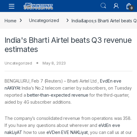
0
Home
Uncategorized
India&apos;s Bharti Airtel beats
India's Bharti Airtel beats Q3 revenue
estimates
Uncategorized
May 8, 2023
BENGALURU, Feb 7 (Reuters) – Bharti Airtel Ltd ,
EvdEn eve
nAKliYAt
India’s No.2 telecom carrier by subscribers, on Tuesday
reported a
better-than-expected revenue
for the third-quarter,
aided by 4G subscriber additions.
The company’s consolidated revenue from operations was 358.
If you have any questions about wherever and
eVdEn eve
nakLiyAT
how to use
eVDen EVE NAKLiyat
, you can call us at our