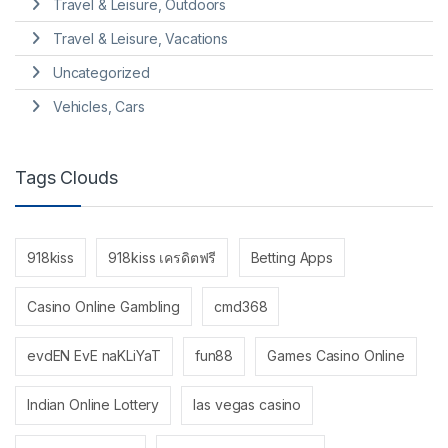
Travel & Leisure, Outdoors
Travel & Leisure, Vacations
Uncategorized
Vehicles, Cars
Tags Clouds
918kiss
918kiss เครดิตฟรี
Betting Apps
Casino Online Gambling
cmd368
evdEN EvE naKLiYaT
fun88
Games Casino Online
Indian Online Lottery
las vegas casino