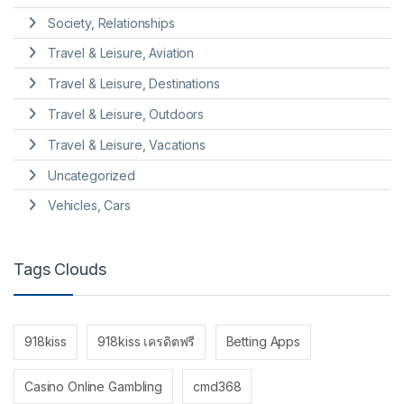
Society, Relationships
Travel & Leisure, Aviation
Travel & Leisure, Destinations
Travel & Leisure, Outdoors
Travel & Leisure, Vacations
Uncategorized
Vehicles, Cars
Tags Clouds
918kiss
918kiss เครดิตฟรี
Betting Apps
Casino Online Gambling
cmd368