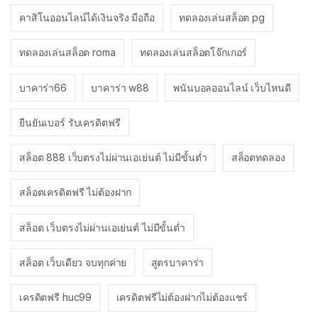
คาสิโนออนไลน์ได้เงินจริง มือถือ
ทดลองเล่นสล็อต pg
ทดลองเล่นสล็อต roma
ทดลองเล่นสล็อตโจ๊กเกอร์
บาคาร่า66
บาคาร่า w88
พนันบอลออนไลน์ เว็บไหนดี
ยืนยันเบอร์ รับเครดิตฟรี
สล็อต 888 เว็บตรงไม่ผ่านเอเย่นต์ ไม่มีขั้นต่ำ
สล็อตทดลอง
สล็อตเครดิตฟรี ไม่ต้องฝาก
สล็อต เว็บตรงไม่ผ่านเอเย่นต์ ไม่มีขั้นต่ำ
สล็อต เว็บเดียว จบทุกค่าย
สูตรบาคาร่า
เครดิตฟรี huc99
เครดิตฟรีไม่ต้องฝากไม่ต้องแชร์