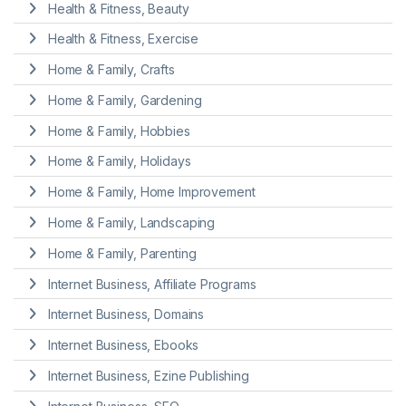
Health & Fitness, Beauty
Health & Fitness, Exercise
Home & Family, Crafts
Home & Family, Gardening
Home & Family, Hobbies
Home & Family, Holidays
Home & Family, Home Improvement
Home & Family, Landscaping
Home & Family, Parenting
Internet Business, Affiliate Programs
Internet Business, Domains
Internet Business, Ebooks
Internet Business, Ezine Publishing