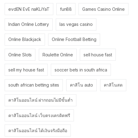
evdEN EvE naKLiYaT
fun88
Games Casino Online
Indian Online Lottery
las vegas casino
Online Blackjack
Online Football Betting
Online Slots
Roulette Online
sell house fast
sell my house fast
soccer bets in south africa
south african betting sites
คาสิโน auto
คาสิโนสด
คาสิโนออนไลน์ ฝากถอนไม่มีขั้นต่ำ
คาสิโนออนไลน์ เว็บตรงเครดิตฟรี
คาสิโนออนไลน์ ได้เงินจริงมือถือ