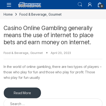
0
Home
Food & Beverage, Gourmet
Casino Online Gambling generally
means the use of internet to place
bets and earn money on internet.
Food & Beverage, Gourmet
April 20, 2023
In the world of online gambling, there are two types of players –
those who play for fun and those who play for profit. Those
who play for fun usually
Read More