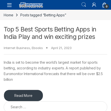
0
Home
Posts tagged “Betting Apps”
Top 5 Best Sports Betting Apps in
India Play and win exciting prizes
Internet Business, Ebooks
April 21, 2023
India is set to become the world’s largest market for sports
betting, according to industry experts. A report published by
Euromonitor International forecasts that there will be over $2.5
billion
Read More