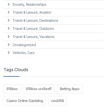
Society, Relationships
Travel & Leisure, Aviation
Travel & Leisure, Destinations
Travel & Leisure, Outdoors
Travel & Leisure, Vacations
Uncategorized
Vehicles, Cars
Tags Clouds
918kiss
918kiss เครดิตฟรี
Betting Apps
Casino Online Gambling
cmd368