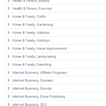
Health & Fitness, Beauty
Health & Fitness, Exercise
Home & Family, Crafts
Home & Family, Gardening
Home & Family, Hobbies
Home & Family, Holidays
Home & Family, Home Improvement
Home & Family, Landscaping
Home & Family, Parenting
Internet Business, Affiliate Programs
Internet Business, Domains
Internet Business, Ebooks
Internet Business, Ezine Publishing
Internet Business, SEO