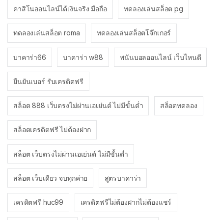
คาสิโนออนไลน์ได้เงินจริง มือถือ
ทดลองเล่นสล็อต pg
ทดลองเล่นสล็อต roma
ทดลองเล่นสล็อตโจ๊กเกอร์
บาคาร่า66
บาคาร่า w88
พนันบอลออนไลน์ เว็บไหนดี
ยืนยันเบอร์ รับเครดิตฟรี
สล็อต 888 เว็บตรงไม่ผ่านเอเย่นต์ ไม่มีขั้นต่ำ
สล็อตทดลอง
สล็อตเครดิตฟรี ไม่ต้องฝาก
สล็อต เว็บตรงไม่ผ่านเอเย่นต์ ไม่มีขั้นต่ำ
สล็อต เว็บเดียว จบทุกค่าย
สูตรบาคาร่า
เครดิตฟรี huc99
เครดิตฟรีไม่ต้องฝากไม่ต้องแชร์