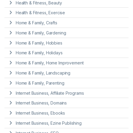
Health & Fitness, Beauty
Health & Fitness, Exercise
Home & Family, Crafts
Home & Family, Gardening
Home & Family, Hobbies
Home & Family, Holidays
Home & Family, Home Improvement
Home & Family, Landscaping
Home & Family, Parenting
Internet Business, Affiliate Programs
Internet Business, Domains
Internet Business, Ebooks
Internet Business, Ezine Publishing