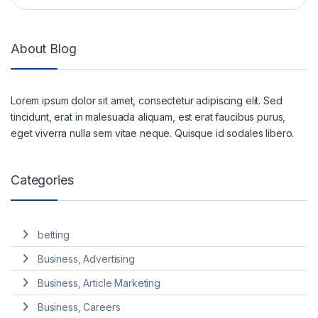
About Blog
Lorem ipsum dolor sit amet, consectetur adipiscing elit. Sed
tincidunt, erat in malesuada aliquam, est erat faucibus purus,
eget viverra nulla sem vitae neque. Quisque id sodales libero.
Categories
betting
Business, Advertising
Business, Article Marketing
Business, Careers