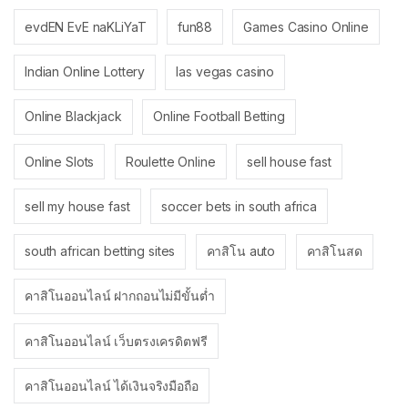
evdEN EvE naKLiYaT
fun88
Games Casino Online
Indian Online Lottery
las vegas casino
Online Blackjack
Online Football Betting
Online Slots
Roulette Online
sell house fast
sell my house fast
soccer bets in south africa
south african betting sites
คาสิโน auto
คาสิโนสด
คาสิโนออนไลน์ ฝากถอนไม่มีขั้นต่ำ
คาสิโนออนไลน์ เว็บตรงเครดิตฟรี
คาสิโนออนไลน์ ได้เงินจริงมือถือ